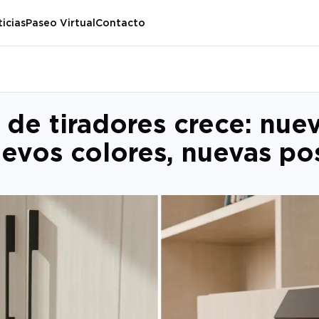
icias
Paseo Virtual
Contacto
a de tiradores crece: nue
evos colores, nuevas pos