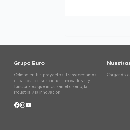
Grupo Euro
Nuestro
Calidad en tus proyectos. Transformamos
Cargando ca
espacios con soluciones innovadoras y
funcionales que impulsan el diseño, la
industria y la innovación